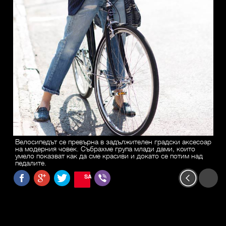
Велосипедът се превърна в задължителен градски аксесоар
на модерния човек. Събрахме група млади дами, които
умело показват как да сме красиви и докато се потим над
педалите.
SAVE