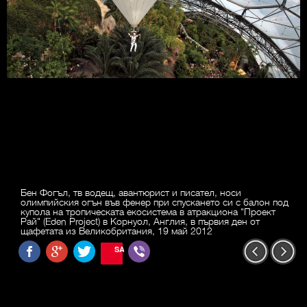
Бен Фогъл, тв водещ, авантюрист и писател, носи
олимпийския огън във фенер при спускането си с балон под
купола на тропическата екосистема в атракциона "Проект
Рай" (Eden Project) в Корнуол, Англия, в първия ден от
щафетата из Великобритания, 19 май 2012
SAVE