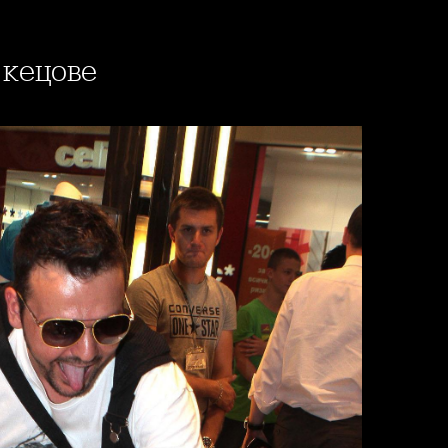
 кецове