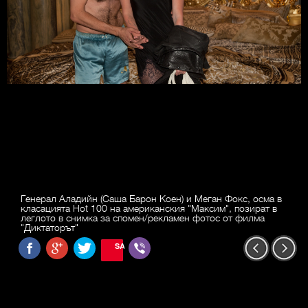
Генерал Аладийн (Саша Барон Коен) и Меган Фокс, осма в
класацията Hot 100 на американския "Максим", позират в
леглото в снимка за спомен/рекламен фотос от филма
"Диктаторът"
SAVE