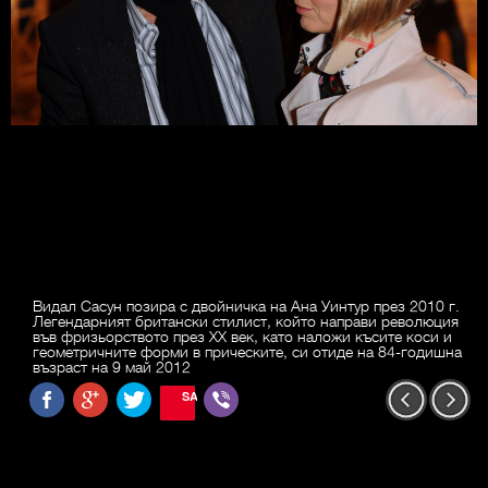
Видал Сасун позира с двойничка на Ана Уинтур през 2010 г.
Легендарният британски стилист, който направи революция
във фризьорството през ХХ век, като наложи късите коси и
геометричните форми в прическите, си отиде на 84-годишна
възраст на 9 май 2012
SAVE