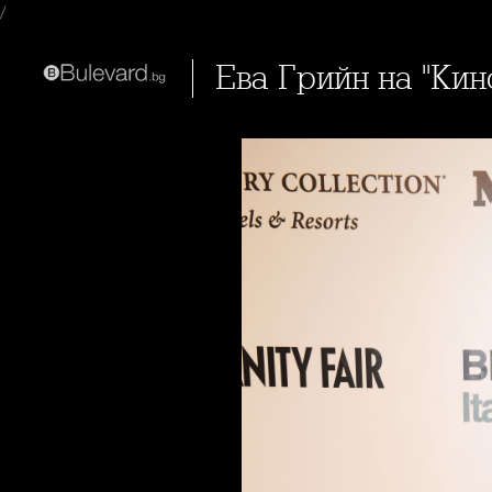
/
Ева Грийн на "К