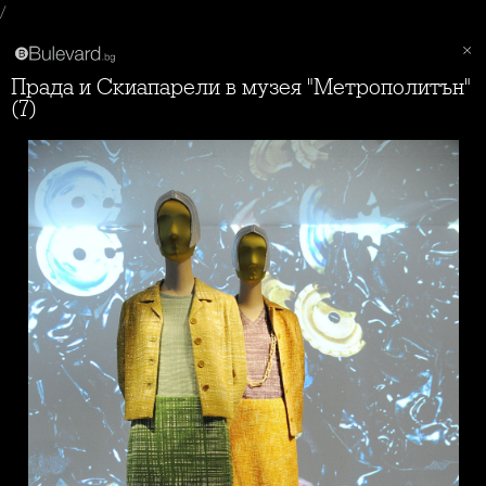
/
Прада и Скиапарели в музея "Метрополитън"
(7)