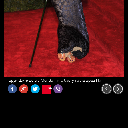
Брук Шийлдс в J Mendel - и с бастун а ла Брад Пит
SAVE