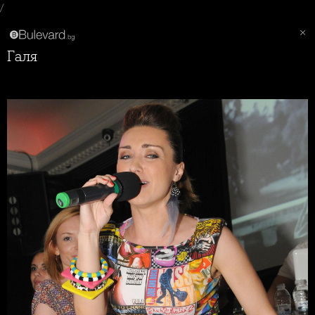
/
Галя