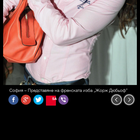
София – Представяне на френската изба „Жорж Дюбьоф”
SAVE