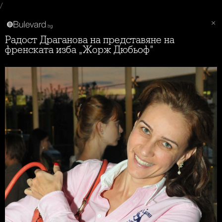
/
Радост Драганова на представяне на
френската изба „Жорж Дюбьоф”