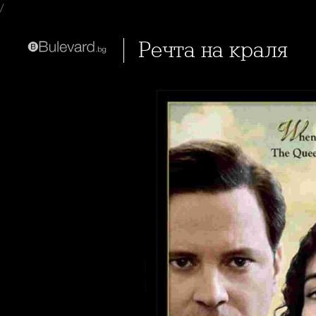
/
Речта на краля