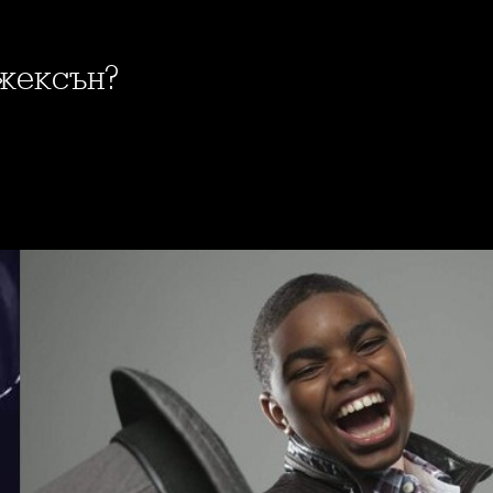
Джексън?