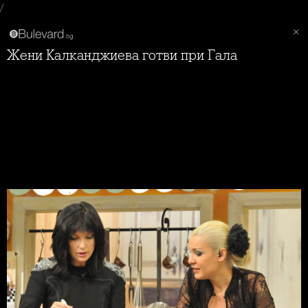
/
Жени Калканджиева готви при Гала