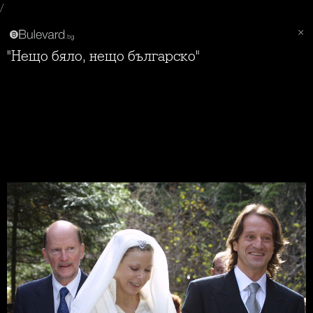
/
"Нещо бяло, нещо българско"