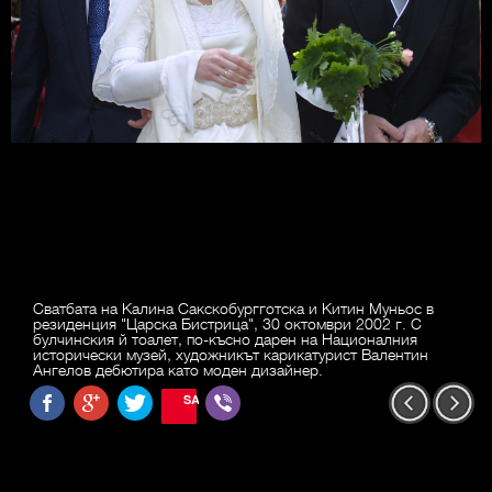
Сватбата на Калина Сакскобургготска и Китин Муньос в
резиденция "Царска Бистрица", 30 октомври 2002 г. С
булчинския й тоалет, по-късно дарен на Националния
исторически музей, художникът карикатурист Валентин
Ангелов дебютира като моден дизайнер.
SAVE