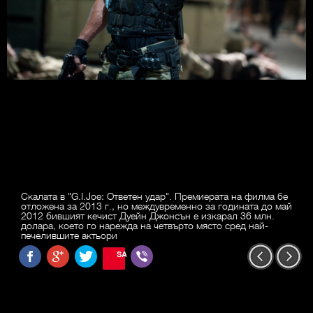
Скалата в "G.I.Joe: Ответен удар". Премиерата на филма бе
отложена за 2013 г., но междувременно за годината до май
2012 бившият кечист Дуейн Джонсън е изкарал 36 млн.
долара, което го нарежда на четвърто място сред най-
печелившите актьори
SAVE