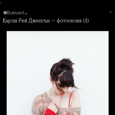
/
Карли Рей Джепсън - фотосесия (4)