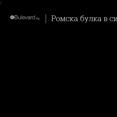
/
Ромска булка в с