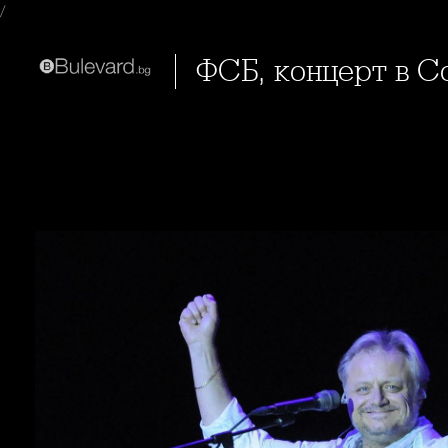
/
ФСБ, концерт в С