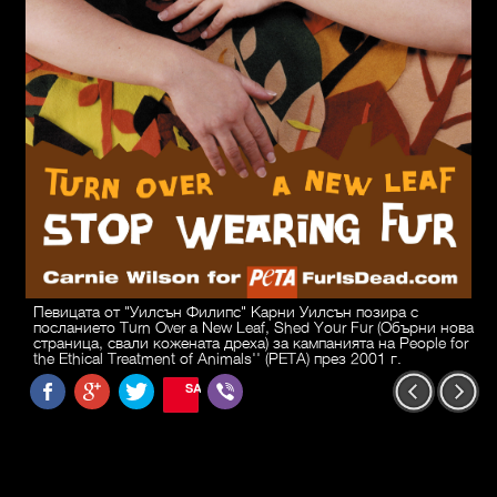
Певицата от "Уилсън Филипс" Карни Уилсън позира с
посланието Turn Over a New Leaf, Shed Your Fur (Обърни нова
страница, свали кожената дреха) за кампанията на People for
the Ethical Treatment of Animals'' (PETA) през 2001 г.
SAVE