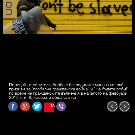
Полицай от силите за борба с безредиците минава покрай
призиви за "глобална гражданска война" и "Не бъдете роби!"
по време на гражданските вълнения в началото на февруари
2012 г. и 48-часовата обща стачка
SAVE