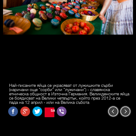
Най-писаните яйца се украсяват от лужишките сърби
(наричани още "сорби" или "лужичани") - славянска
етническа общност в Източна Германия. Великденските яйца
се боядисват на Велики четвъртък, който през 2012-а се
пада на 12 април - или на Велика събота
SAVE