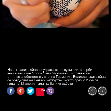
Най-писаните яйца се украсяват от лужишките сърби
(наричани още "сорби" или "лужичани") - славянска
етническа общност в Източна Германия. Великденските яйца
се боядисват на Велики четвъртък, който през 2012-а се
пада на 12 април - или на Велика събота
SAVE