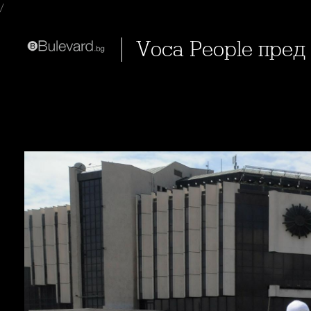
/
Voca People пре