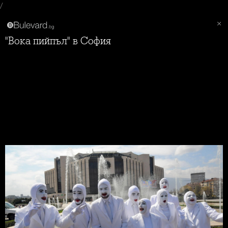
/
"Вока пийпъл" в София