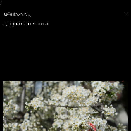
/
Цъфнала овошка