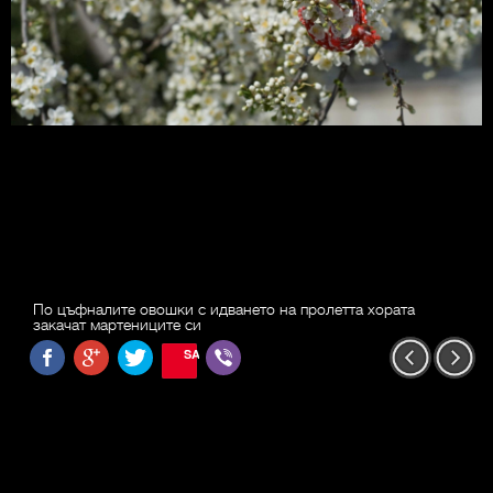
По цъфналите овошки с идването на пролетта хората
закачат мартениците си
SAVE