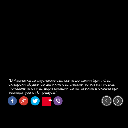
"В Камчатка се спуснахме със ските до самия бряг. Със
скиорски обувки се целихме със снежни топки на пясъка.
По-смелите от нас дори юнашки се потопихме в океана при
температура от 6 градуса."
SAVE