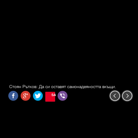
Стоян Рътков: Да си оставят самонадеяността вкъщи.
SAVE