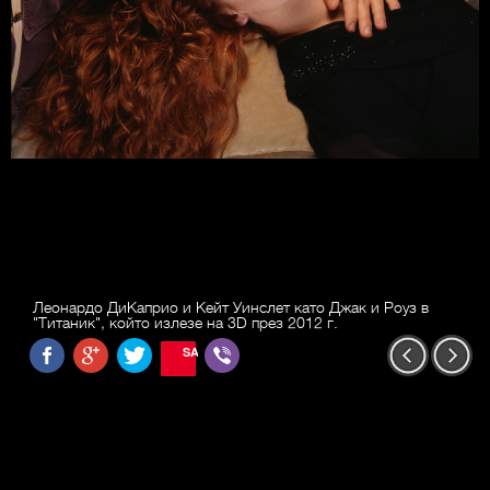
Леонардо ДиКаприо и Кейт Уинслет като Джак и Роуз в
"Титаник", който излезе на 3D през 2012 г.
SAVE