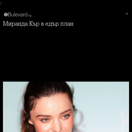
/
Миранда Кър в едър план