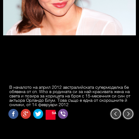
В началото на април 2012 австралийската супермоделка бе
обявена от сп. Who в родината си за най-красивата жена на
света и позира за корицата на броя с 15-месечния си син от
актьора Орландо Блум. Това също е една от скорошните й
снимки, от 14 февруари 2012
SAVE