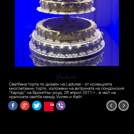
Сватбена торта по дизайн на Laduree - от колекцията
многоетажни торти, изложени на витрината на лондонския
"Хародс" на Бромптън роуд, 26 април 2011 г., в чест на
кралската сватба между Уилям и Кейт.
SAVE