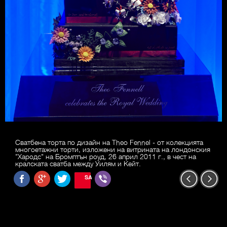
Сватбена торта по дизайн на Theo Fennel - от колекцията
многоетажни торти, изложени на витрината на лондонския
"Хародс" на Бромптън роуд, 26 април 2011 г., в чест на
кралската сватба между Уилям и Кейт.
SAVE