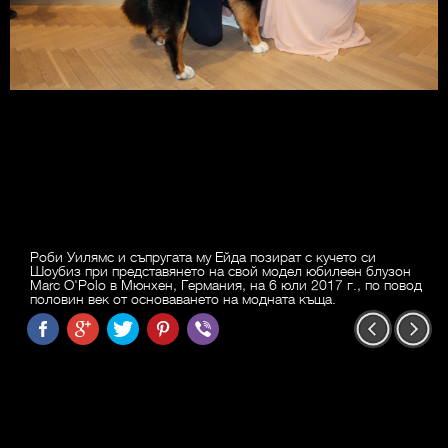
Роби Уилямс и съпругата му Ейда позират с кучето си
Шоубиз при представянето на свой модел юбилеен блузон
Marc O'Polo в Мюнхен, Германия, на 6 юли 2017 г., по повод
половин век от основаването на модната къща.