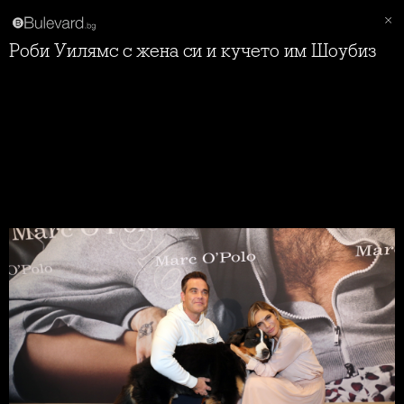
Роби Уилямс с жена си и кучето им Шоубиз