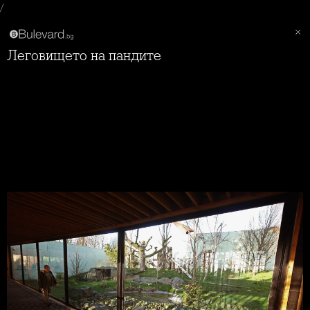
/
Леговището на пандите