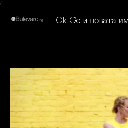
/
Ok Go и новата и