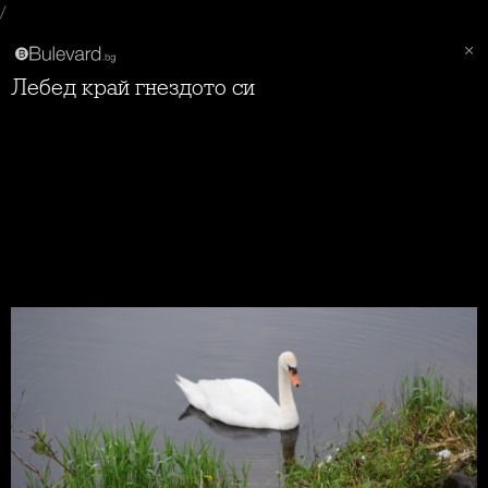
/
Лебед край гнездото си