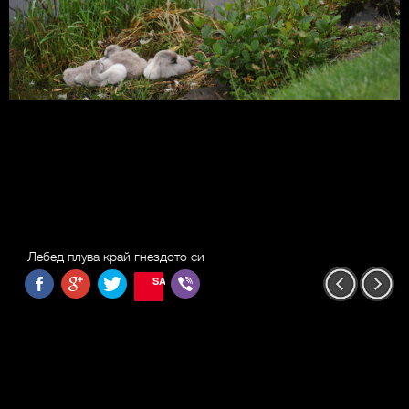
Лебед плува край гнездото си
SAVE