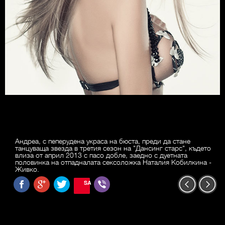
Андреа, с пеперудена украса на бюста, преди да стане
танцуваща звезда в третия сезон на "Дансинг старс", където
влиза от април 2013 с пасо добле, заедно с дуетната
половинка на отпадналата сексоложка Наталия Кобилкина -
Живко.
SAVE