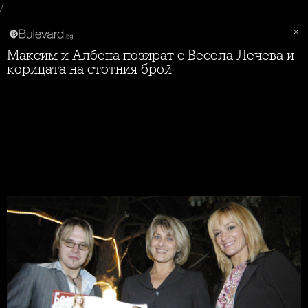
/
Максим и Албена позират с Весела Лечева и
корицата на стотния брой