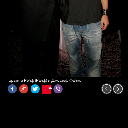
Братята Рейф (Ралф) и Джоузеф Файнс
SAVE