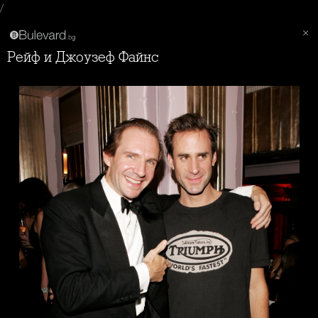
/
Рейф и Джоузеф Файнс