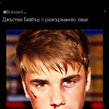
/
Джъстин Бийбър с разкървавено лице