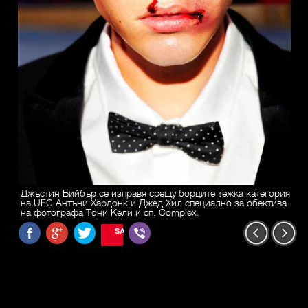
Джъстин Бийбър се изправя срещу борците тежка категория
на UFC Антъни Хардонк и Джед Хил специално за обектива
на фотографа Тони Кели и сп. Complex.
SAVE