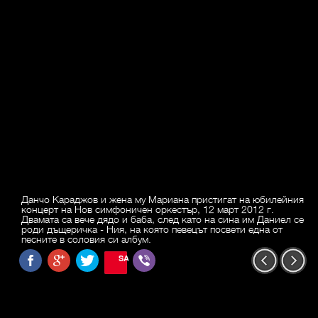
Данчо Караджов и жена му Мариана пристигат на юбилейния
концерт на Нов симфоничен оркестър, 12 март 2012 г.
Двамата са вече дядо и баба, след като на сина им Даниел се
роди дъщеричка - Ния, на която певецът посвети една от
песните в соловия си албум.
SAVE