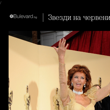
/
Звезди на червен