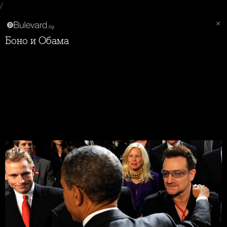
/
Боно и Обама