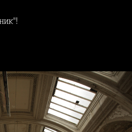
ник"!