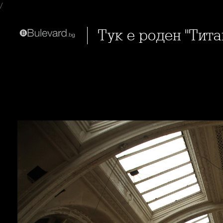
/
Тук е роден "Тита