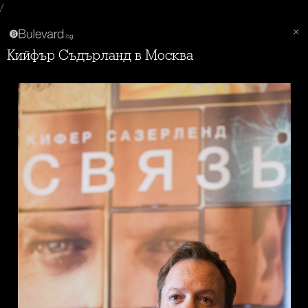
/
Кийфър Съдърланд в Москва