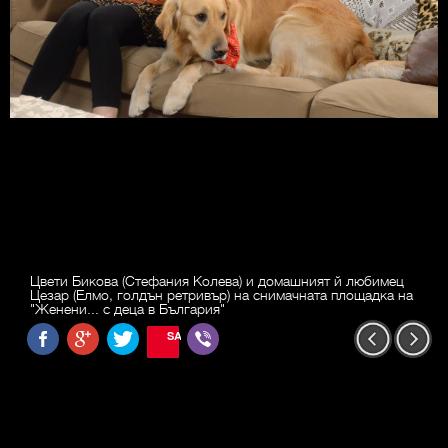
Цвети Бикова (Стефания Колева) и домашният й любимец
Цезар (Елмо, голдън ретривър) на снимачната площадка на
"Женени... с деца в България"
SAVE