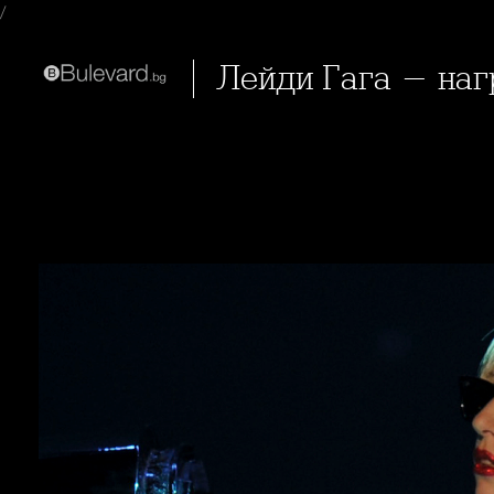
/
Лейди Гага - на