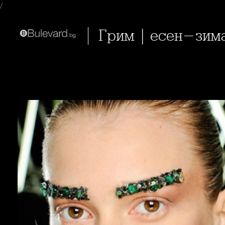
/
Грим | есен-зима