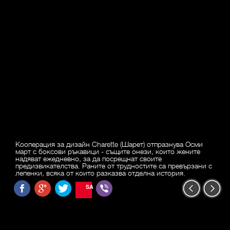
Кооперация за дизайн Charette (Шарет) отпразнува Осми
март с боксови ръкавици - същите онези, които жените
надяват ежедневно, за да посрещнат своите
предизвикателства. Раните от трудностите са превързани с
лепенки, всяка от които разказва отделна история.
SAVE