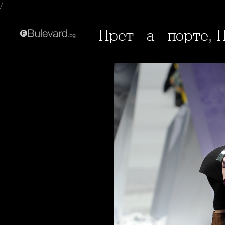
/
Прет-а-порте, П