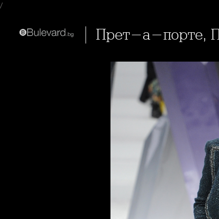
/
Прет-а-порте, П